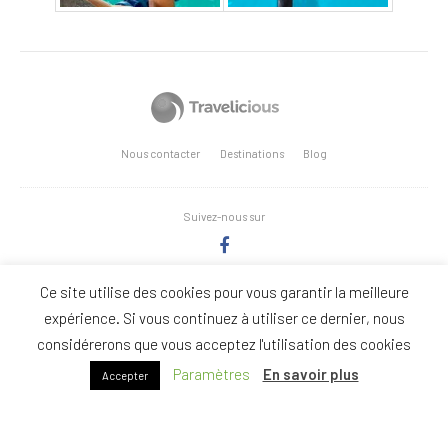
Nous contacter
Destinations
Blog
Suivez-nous sur
Ce site utilise des cookies pour vous garantir la meilleure
Copyright Stages-Triathlon.com - Réalisation: Anne Vonthron
expérience. Si vous continuez à utiliser ce dernier, nous
considérerons que vous acceptez l'utilisation des cookies
Nous
Politique de
Conditions Générales de
Paramètres
En savoir plus
Accepter
contacter
confidentialité
Vente