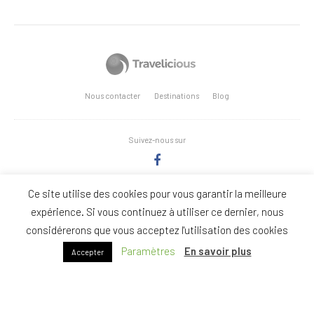
Nous contacter
Destinations
Blog
Suivez-nous sur
Ce site utilise des cookies pour vous garantir la meilleure
Copyright Stages-Triathlon.com - Réalisation: Anne Vonthron
expérience. Si vous continuez à utiliser ce dernier, nous
considérerons que vous acceptez l'utilisation des cookies
Nous
Politique de
Conditions Générales de
Paramètres
En savoir plus
Accepter
contacter
confidentialité
Vente