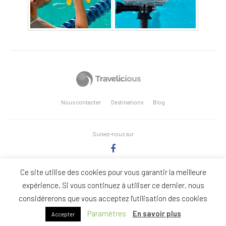
Nous contacter
Destinations
Blog
Suivez-nous sur
Ce site utilise des cookies pour vous garantir la meilleure
Copyright Stages-Triathlon.com - Réalisation: Anne Vonthron
expérience. Si vous continuez à utiliser ce dernier, nous
considérerons que vous acceptez l'utilisation des cookies
Nous
Politique de
Conditions Générales de
Paramètres
En savoir plus
Accepter
contacter
confidentialité
Vente