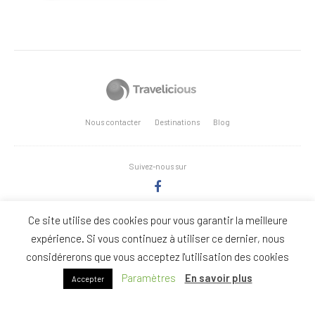
Nous contacter
Destinations
Blog
Suivez-nous sur
Ce site utilise des cookies pour vous garantir la meilleure
Copyright Stages-Triathlon.com - Réalisation: Anne Vonthron
expérience. Si vous continuez à utiliser ce dernier, nous
considérerons que vous acceptez l'utilisation des cookies
Nous
Politique de
Conditions Générales de
Paramètres
En savoir plus
Accepter
contacter
confidentialité
Vente